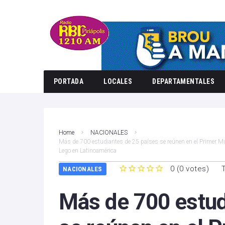
PORTADA
LOCALES
DEPARTAMENTALES
Home
NACIONALES
Más de 700 estudiantes de 25 países se reúnen en el Primer M
Lego en Latinoamérica
0
(
0 votes
)
NACIONALES
1
2
3
4
5
Más de 700 estud