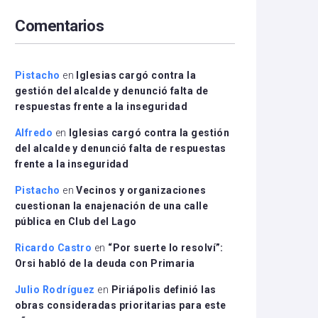
arriba/abajo
Comentarios
para
aumentar
o
disminuir
Pistacho
en
Iglesias cargó contra la
el
gestión del alcalde y denunció falta de
volumen.
respuestas frente a la inseguridad
Alfredo
en
Iglesias cargó contra la gestión
del alcalde y denunció falta de respuestas
frente a la inseguridad
Pistacho
en
Vecinos y organizaciones
cuestionan la enajenación de una calle
pública en Club del Lago
Ricardo Castro
en
“Por suerte lo resolví”:
Orsi habló de la deuda con Primaria
Julio Rodríguez
en
Piriápolis definió las
obras consideradas prioritarias para este