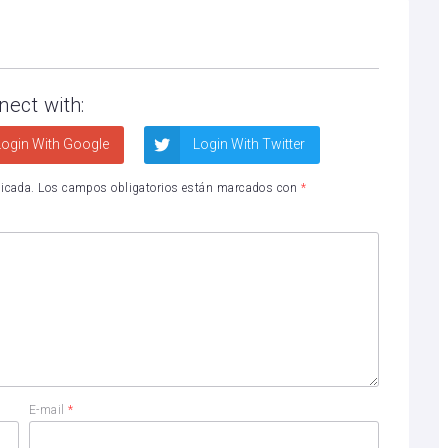
nect with:
ogin With Google
Login With Twitter
licada.
Los campos obligatorios están marcados con
*
E-mail
*