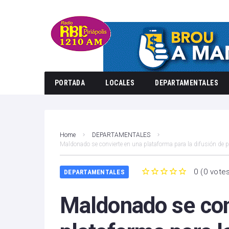
PORTADA
LOCALES
DEPARTAMENTALES
Home
DEPARTAMENTALES
Maldonado se convierte en una plataforma para la difusión de 
0
(
0 vote
DEPARTAMENTALES
1
2
3
4
5
Maldonado se con