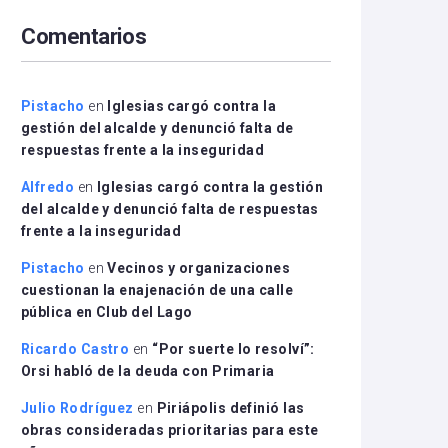
arriba/abajo
Comentarios
para
aumentar
o
disminuir
Pistacho
en
Iglesias cargó contra la
el
gestión del alcalde y denunció falta de
volumen.
respuestas frente a la inseguridad
Alfredo
en
Iglesias cargó contra la gestión
del alcalde y denunció falta de respuestas
frente a la inseguridad
Pistacho
en
Vecinos y organizaciones
cuestionan la enajenación de una calle
pública en Club del Lago
Ricardo Castro
en
“Por suerte lo resolví”:
Orsi habló de la deuda con Primaria
Julio Rodríguez
en
Piriápolis definió las
obras consideradas prioritarias para este