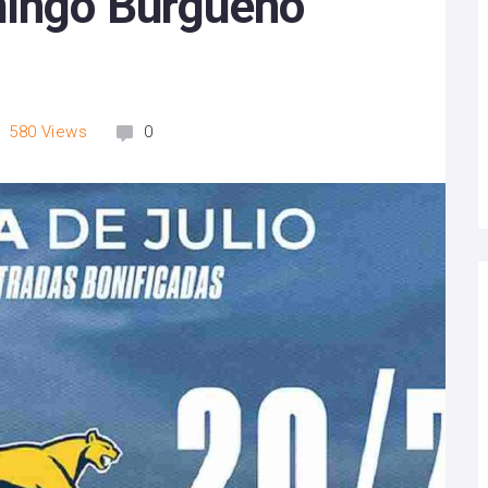
mingo Burgueño
580
Views
0