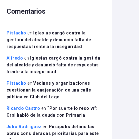
arriba/abajo
Comentarios
para
aumentar
o
disminuir
Pistacho
en
Iglesias cargó contra la
el
gestión del alcalde y denunció falta de
volumen.
respuestas frente a la inseguridad
Alfredo
en
Iglesias cargó contra la gestión
del alcalde y denunció falta de respuestas
frente a la inseguridad
Pistacho
en
Vecinos y organizaciones
cuestionan la enajenación de una calle
pública en Club del Lago
Ricardo Castro
en
“Por suerte lo resolví”:
Orsi habló de la deuda con Primaria
Julio Rodríguez
en
Piriápolis definió las
obras consideradas prioritarias para este