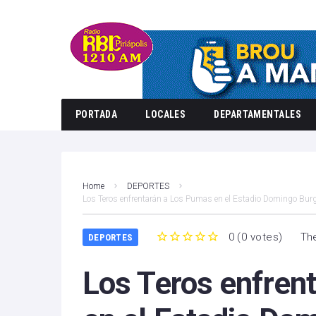
PORTADA
LOCALES
DEPARTAMENTALES
Home
DEPORTES
Los Teros enfrentarán a Los Pumas en el Estadio Domingo Bur
0
(
0 votes
)
The
DEPORTES
1
2
3
4
5
Los Teros enfren