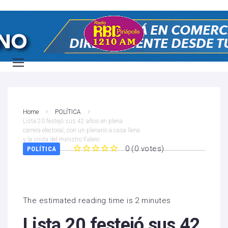
Home
POLÍTICA
Lista 20 festejó sus 42 años en plena
carrera electoral, con un plenario a casa llena
y la visita del ministro Falero
0
(
0 votes
)
POLÍTICA
1
2
3
4
5
The estimated reading time is 2 minutes
Lista 20 festejó sus 42