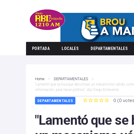
PORTADA
LOCALES
DEPARTAMENTALES
Home
DEPARTAMENTALES
“Lamentó que se busque desvirtuar un mecanismo válido, como 
información, para hacer política”, dijo Diego Echeverría
0
(
0 vote
DEPARTAMENTALES
1
2
3
4
5
"Lamentó que se 