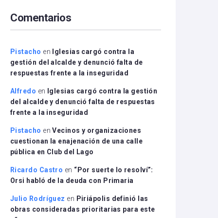
arriba/abajo
Comentarios
para
aumentar
o
disminuir
Pistacho
en
Iglesias cargó contra la
el
gestión del alcalde y denunció falta de
volumen.
respuestas frente a la inseguridad
Alfredo
en
Iglesias cargó contra la gestión
del alcalde y denunció falta de respuestas
frente a la inseguridad
Pistacho
en
Vecinos y organizaciones
cuestionan la enajenación de una calle
pública en Club del Lago
Ricardo Castro
en
“Por suerte lo resolví”:
Orsi habló de la deuda con Primaria
Julio Rodríguez
en
Piriápolis definió las
obras consideradas prioritarias para este