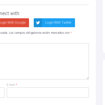
nect with:
ogin With Google
Login With Twitter
licada.
Los campos obligatorios están marcados con
*
E-mail
*