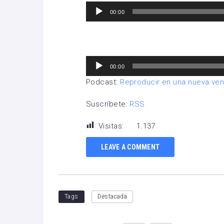
Reproductor
00:00
de
audio
Reproductor
00:00
de
Podcast:
Reproducir en una nueva ve
audio
Suscríbete:
RSS
Visitas:
1.137
LEAVE A COMMENT
Tags
Destacada