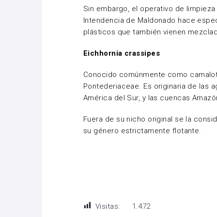
Sin embargo, el operativo de limpieza 
Intendencia de Maldonado hace especia
plásticos que también vienen mezclad
Eichhornia crassipes
Conocido comúnmente como camalote, e
Pontederiaceae. Es originaria de las 
América del Sur, y las cuencas Amazón
Fuera de su nicho original se la cons
su género estrictamente flotante.
Visitas:
1.472