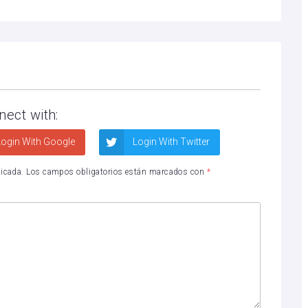
nect with:
ogin With Google
Login With Twitter
licada.
Los campos obligatorios están marcados con
*