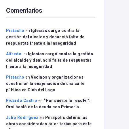
arriba/abajo
Comentarios
para
aumentar
o
disminuir
Pistacho
en
Iglesias cargó contra la
el
gestión del alcalde y denunció falta de
volumen.
respuestas frente a la inseguridad
Alfredo
en
Iglesias cargó contra la gestión
del alcalde y denunció falta de respuestas
frente a la inseguridad
Pistacho
en
Vecinos y organizaciones
cuestionan la enajenación de una calle
pública en Club del Lago
Ricardo Castro
en
“Por suerte lo resolví”:
Orsi habló de la deuda con Primaria
Julio Rodríguez
en
Piriápolis definió las
obras consideradas prioritarias para este