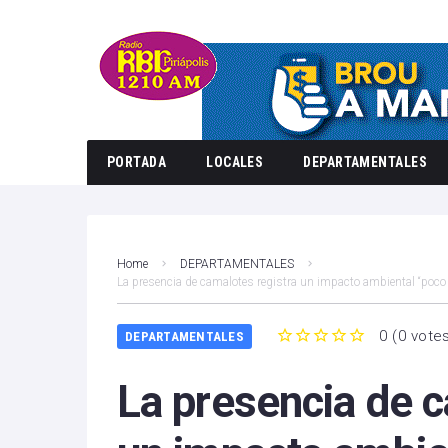
PORTADA
LOCALES
DEPARTAMENTALES
Home
DEPARTAMENTALES
La presencia de camalotes registra un impacto ambiental “poco s
0
(
0 vote
DEPARTAMENTALES
1
2
3
4
5
La presencia de c