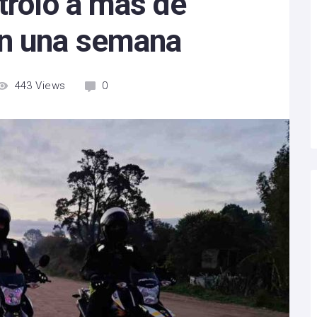
troló a más de
en una semana
443
Views
0