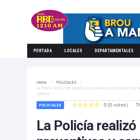
PORTADA
LOCALES
DEPARTAMENTALES
Home
POLICIALES
La Policía realizó 198 operativos preventivos y controló a más
semana
0
(
0 votes
)
T
POLICIALES
1
2
3
4
5
La Policía realiz