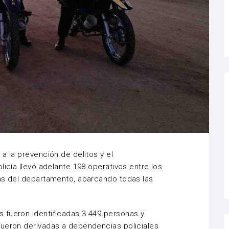
a la prevención de delitos y el
licía llevó adelante 198 operativos entre los
nas del departamento, abarcando todas las
 fueron identificadas 3.449 personas y
fueron derivadas a dependencias policiales