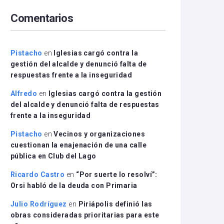
arriba/abajo
Comentarios
para
aumentar
o
disminuir
Pistacho
en
Iglesias cargó contra la
el
gestión del alcalde y denunció falta de
volumen.
respuestas frente a la inseguridad
Alfredo
en
Iglesias cargó contra la gestión
del alcalde y denunció falta de respuestas
frente a la inseguridad
Pistacho
en
Vecinos y organizaciones
cuestionan la enajenación de una calle
pública en Club del Lago
Ricardo Castro
en
“Por suerte lo resolví”:
Orsi habló de la deuda con Primaria
Julio Rodríguez
en
Piriápolis definió las
obras consideradas prioritarias para este