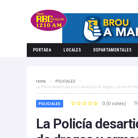
PORTADA
LOCALES
DEPARTAMENTALES
Home
POLICIALES
La Policía desarticula punto de acopio de drogas y armas en M
0
(
0 votes
)
T
POLICIALES
1
2
3
4
5
La Policía desart