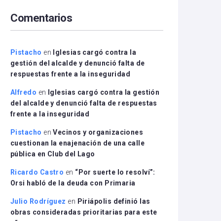
arriba/abajo
Comentarios
para
aumentar
o
disminuir
Pistacho
en
Iglesias cargó contra la
el
gestión del alcalde y denunció falta de
volumen.
respuestas frente a la inseguridad
Alfredo
en
Iglesias cargó contra la gestión
del alcalde y denunció falta de respuestas
frente a la inseguridad
Pistacho
en
Vecinos y organizaciones
cuestionan la enajenación de una calle
pública en Club del Lago
Ricardo Castro
en
“Por suerte lo resolví”:
Orsi habló de la deuda con Primaria
Julio Rodríguez
en
Piriápolis definió las
obras consideradas prioritarias para este