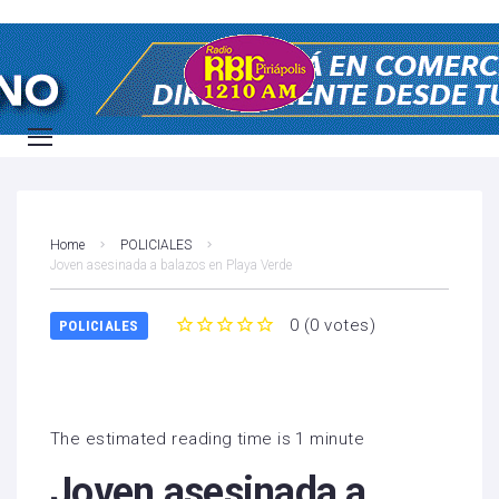
Home
POLICIALES
Joven asesinada a balazos en Playa Verde
0
(
0 votes
)
POLICIALES
1
2
3
4
5
The estimated reading time is 1 minute
Joven asesinada a