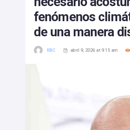
necesario acostu
fenómenos climát
de una manera dis
RBC
abril 9, 2026 at 9:15 am