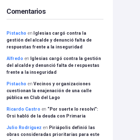
arriba/abajo
Comentarios
para
aumentar
o
disminuir
Pistacho
en
Iglesias cargó contra la
el
gestión del alcalde y denunció falta de
volumen.
respuestas frente a la inseguridad
Alfredo
en
Iglesias cargó contra la gestión
del alcalde y denunció falta de respuestas
frente a la inseguridad
Pistacho
en
Vecinos y organizaciones
cuestionan la enajenación de una calle
pública en Club del Lago
Ricardo Castro
en
“Por suerte lo resolví”:
Orsi habló de la deuda con Primaria
Julio Rodríguez
en
Piriápolis definió las
obras consideradas prioritarias para este