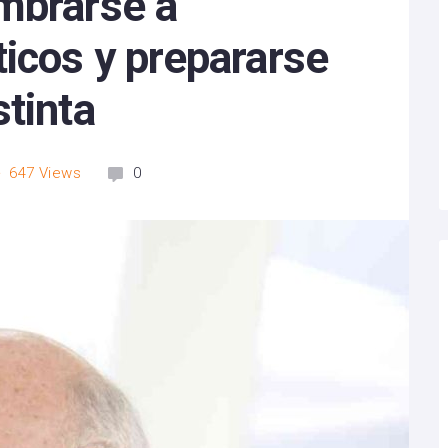
mbrarse a
icos y prepararse
tinta
647
Views
0