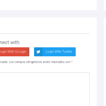
nect with:
ogin With Google
Login With Twitter
licada.
Los campos obligatorios están marcados con
*