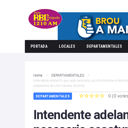
PORTADA
LOCALES
DEPARTAMENTALES
Home
DEPARTAMENTALES
Intendente adelantó que será necesario acostumbrarse a fenóm
prepararse de una manera distinta
0
(
0 vote
DEPARTAMENTALES
1
2
3
4
5
Intendente adelan