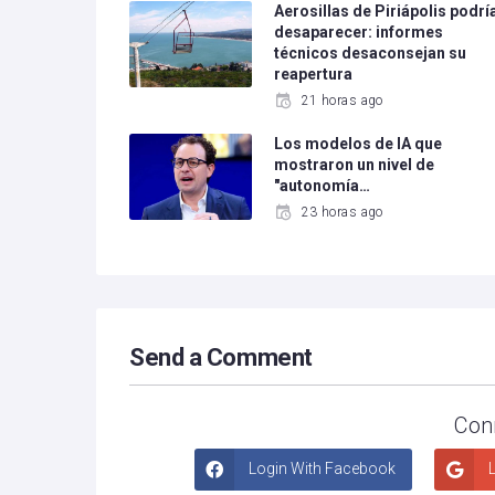
Aerosillas de Piriápolis podrí
desaparecer: informes
técnicos desaconsejan su
reapertura
21 horas ago
Los modelos de IA que
mostraron un nivel de
"autonomía…
23 horas ago
Send a Comment
Con
Login With Facebook
L