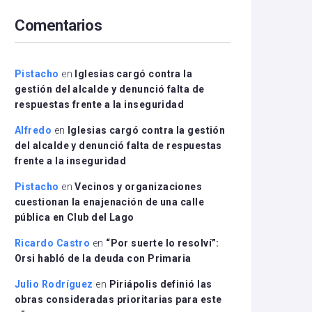
arriba/abajo
Comentarios
para
aumentar
o
disminuir
Pistacho
en
Iglesias cargó contra la
el
gestión del alcalde y denunció falta de
volumen.
respuestas frente a la inseguridad
Alfredo
en
Iglesias cargó contra la gestión
del alcalde y denunció falta de respuestas
frente a la inseguridad
Pistacho
en
Vecinos y organizaciones
cuestionan la enajenación de una calle
pública en Club del Lago
Ricardo Castro
en
“Por suerte lo resolví”:
Orsi habló de la deuda con Primaria
Julio Rodríguez
en
Piriápolis definió las
obras consideradas prioritarias para este