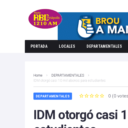
PORTADA
LOCALES
DEPARTAMENTALES
Home
DEPARTAMENTALES
IDM otorgó casi 10 mil abonos para estudiantes
0
(
0 vote
DEPARTAMENTALES
1
2
3
4
5
IDM otorgó casi 1