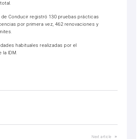
otal.
s de Conducir registró 130 pruebas prácticas
cencias por primera vez, 462 renovaciones y
mites.
idades habituales realizadas por el
 la IDM.
Next article