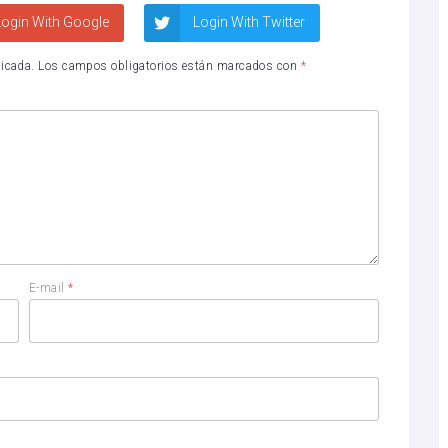
ogin With Google
Login With Twitter
licada.
Los campos obligatorios están marcados con
*
E-mail
*