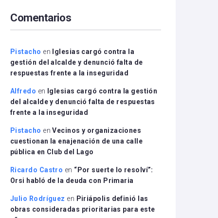
arriba/abajo
Comentarios
para
aumentar
o
disminuir
Pistacho
en
Iglesias cargó contra la
el
gestión del alcalde y denunció falta de
volumen.
respuestas frente a la inseguridad
Alfredo
en
Iglesias cargó contra la gestión
del alcalde y denunció falta de respuestas
frente a la inseguridad
Pistacho
en
Vecinos y organizaciones
cuestionan la enajenación de una calle
pública en Club del Lago
Ricardo Castro
en
“Por suerte lo resolví”:
Orsi habló de la deuda con Primaria
Julio Rodríguez
en
Piriápolis definió las
obras consideradas prioritarias para este