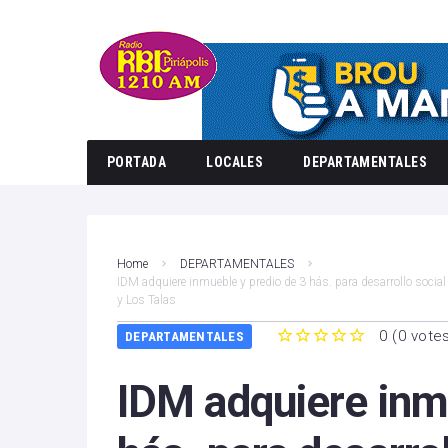
PORTADA
LOCALES
DEPARTAMENTALES
Home
DEPARTAMENTALES
IDM adquiere inmueble y predio de 3 hás. para desarrollo social
y Los Talas
0
(
0 vote
DEPARTAMENTALES
1
2
3
4
5
IDM adquiere inm