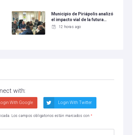
Municipio de Piriápolis analizó
el impacto vial de la futura…
12 horas ago
nect with:
ogin With Google
Login With Twitter
licada.
Los campos obligatorios están marcados con
*