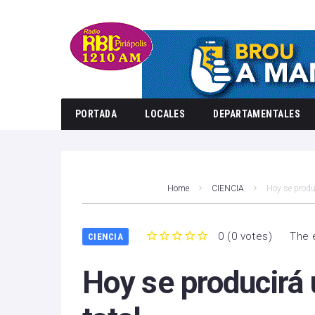
PORTADA
LOCALES
DEPARTAMENTALES
Home
CIENCIA
Hoy se produc
0
(
0 votes
)
The 
CIENCIA
1
2
3
4
5
Hoy se producirá 