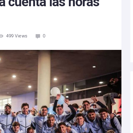
a cuenta las horas
499
Views
0