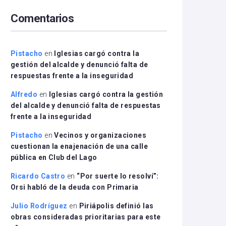
arriba/abajo
Comentarios
para
aumentar
o
disminuir
Pistacho
en
Iglesias cargó contra la
el
gestión del alcalde y denunció falta de
volumen.
respuestas frente a la inseguridad
Alfredo
en
Iglesias cargó contra la gestión
del alcalde y denunció falta de respuestas
frente a la inseguridad
Pistacho
en
Vecinos y organizaciones
cuestionan la enajenación de una calle
pública en Club del Lago
Ricardo Castro
en
“Por suerte lo resolví”:
Orsi habló de la deuda con Primaria
Julio Rodríguez
en
Piriápolis definió las
obras consideradas prioritarias para este