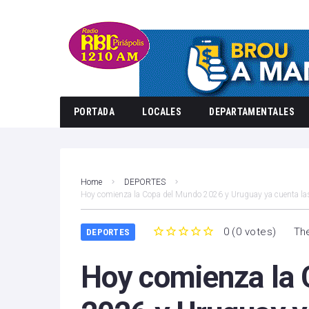
PORTADA
LOCALES
DEPARTAMENTALES
Home
DEPORTES
Hoy comienza la Copa del Mundo 2026 y Uruguay ya cuenta las
0
(
0 votes
)
The
DEPORTES
1
2
3
4
5
Hoy comienza la