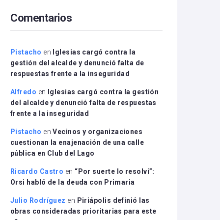
arriba/abajo
Comentarios
para
aumentar
o
disminuir
Pistacho
en
Iglesias cargó contra la
el
gestión del alcalde y denunció falta de
volumen.
respuestas frente a la inseguridad
Alfredo
en
Iglesias cargó contra la gestión
del alcalde y denunció falta de respuestas
frente a la inseguridad
Pistacho
en
Vecinos y organizaciones
cuestionan la enajenación de una calle
pública en Club del Lago
Ricardo Castro
en
“Por suerte lo resolví”:
Orsi habló de la deuda con Primaria
Julio Rodríguez
en
Piriápolis definió las
obras consideradas prioritarias para este