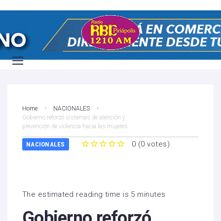
Home
NACIONALES
Gobierno reforzó sistemas de atención y
prevención de violencia hacia las mujeres
0
(
0 votes
)
NACIONALES
1
2
3
4
5
The estimated reading time is 5 minutes
Gobierno reforzó