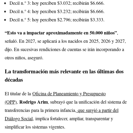
Decil n.° 3: hoy perciben $3.032; recibirán $6.666.
Decil n.° 4: hoy perciben $3.232; recibirán $6.666.
Decil n.° 5: hoy perciben $2.796; recibirán $3.333.
“Esto va a impactar aproximadamente en 50.000 niños”
,
señaló. En 2027, se aplicará a los nacidos en 2025, 2026 y 2027,
dijo. En sucesivas rendiciones de cuentas se irán incorporando a
otros niños, aseguró.
La transformación más relevante en las últimas dos
décadas
El titular de la
Oficina de Planeamiento y Presupuesto
Rodrigo Arim
(OPP)
,
, subrayó que la unificación del sistema de
transferencias para la primera infancia,
que surgió a partir del
Diálogo Social
, implica fortalecer, ampliar, transparentar y
simplificar los sistemas vigentes.