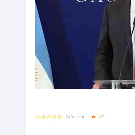
571
0
(
0 votes
)
1
2
3
4
5