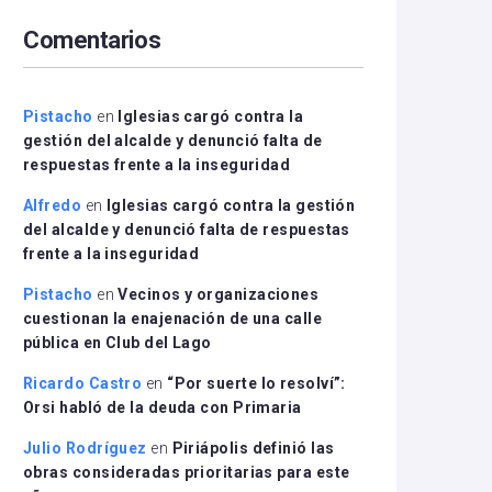
arriba/abajo
Comentarios
para
aumentar
o
disminuir
Pistacho
en
Iglesias cargó contra la
el
gestión del alcalde y denunció falta de
volumen.
respuestas frente a la inseguridad
Alfredo
en
Iglesias cargó contra la gestión
del alcalde y denunció falta de respuestas
frente a la inseguridad
Pistacho
en
Vecinos y organizaciones
cuestionan la enajenación de una calle
pública en Club del Lago
Ricardo Castro
en
“Por suerte lo resolví”:
Orsi habló de la deuda con Primaria
Julio Rodríguez
en
Piriápolis definió las
obras consideradas prioritarias para este