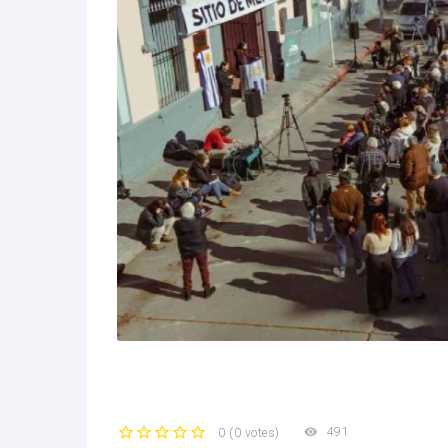
491
0
(
0 votes
)