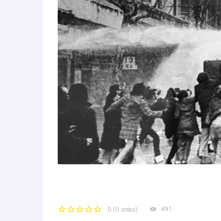
491
0
(
0 votes
)
1
2
3
4
5