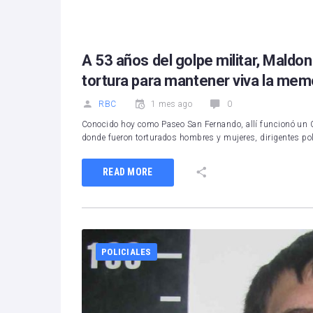
1
2
3
4
5
A 53 años del golpe militar, Maldo
tortura para mantener viva la mem
RBC
1 mes ago
0
Conocido hoy como Paseo San Fernando, allí funcionó un Cu
donde fueron torturados hombres y mujeres, dirigentes polí
READ MORE
POLICIALES