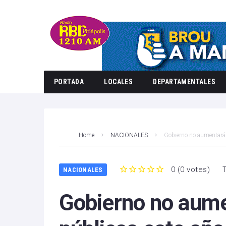
PORTADA
LOCALES
DEPARTAMENTALES
Home
NACIONALES
Gobierno no aumentará 
0
(
0 votes
)
NACIONALES
1
2
3
4
5
Gobierno no aume