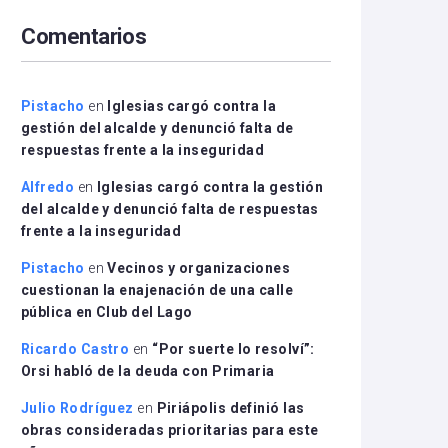
arriba/abajo
Comentarios
para
aumentar
o
disminuir
Pistacho
en
Iglesias cargó contra la
el
gestión del alcalde y denunció falta de
volumen.
respuestas frente a la inseguridad
Alfredo
en
Iglesias cargó contra la gestión
del alcalde y denunció falta de respuestas
frente a la inseguridad
Pistacho
en
Vecinos y organizaciones
cuestionan la enajenación de una calle
pública en Club del Lago
Ricardo Castro
en
“Por suerte lo resolví”:
Orsi habló de la deuda con Primaria
Julio Rodríguez
en
Piriápolis definió las
obras consideradas prioritarias para este