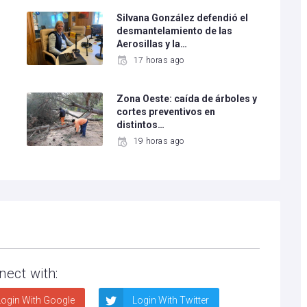
Silvana González defendió el
desmantelamiento de las
Aerosillas y la…
17 horas ago
Zona Oeste: caída de árboles y
cortes preventivos en
distintos…
19 horas ago
nect with:
ogin With Google
Login With Twitter