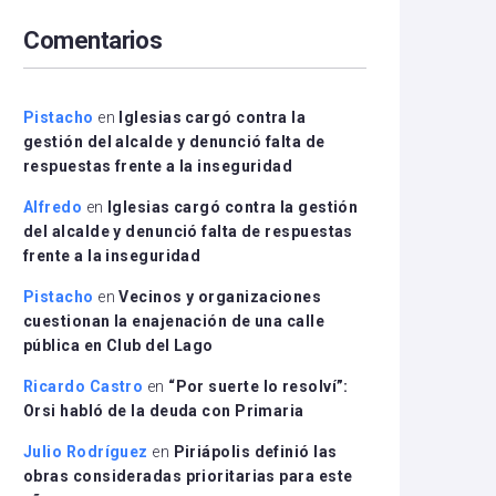
arriba/abajo
Comentarios
para
aumentar
o
disminuir
Pistacho
en
Iglesias cargó contra la
el
gestión del alcalde y denunció falta de
volumen.
respuestas frente a la inseguridad
Alfredo
en
Iglesias cargó contra la gestión
del alcalde y denunció falta de respuestas
frente a la inseguridad
Pistacho
en
Vecinos y organizaciones
cuestionan la enajenación de una calle
pública en Club del Lago
Ricardo Castro
en
“Por suerte lo resolví”:
Orsi habló de la deuda con Primaria
Julio Rodríguez
en
Piriápolis definió las
obras consideradas prioritarias para este