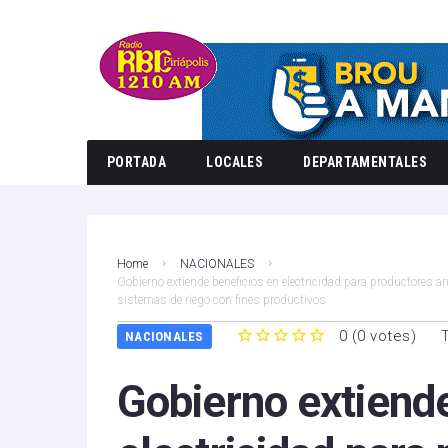
PORTADA
LOCALES
DEPARTAMENTALES
Home
NACIONALES
Gobierno extiende beneficios en electricidad para productores ar
sistemas de riego con fines productivos
0
(
0 votes
)
NACIONALES
1
2
3
4
5
Gobierno extiende