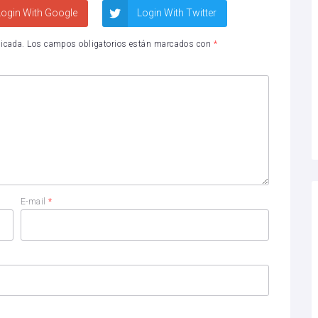
ogin With Google
Login With Twitter
licada.
Los campos obligatorios están marcados con
*
E-mail
*