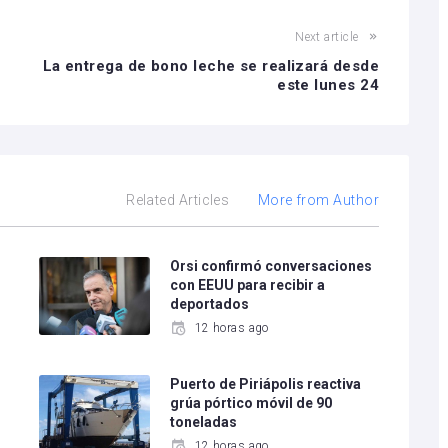
Next article
La entrega de bono leche se realizará desde
este lunes 24
Related Articles
More from Author
e
Orsi confirmó conversaciones
con EEUU para recibir a
deportados
12 horas ago
Puerto de Piriápolis reactiva
grúa pórtico móvil de 90
toneladas
12 horas ago