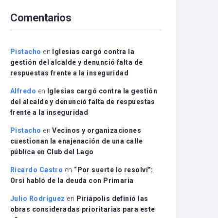
arriba/abajo
Comentarios
para
aumentar
o
disminuir
Pistacho
en
Iglesias cargó contra la
el
gestión del alcalde y denunció falta de
volumen.
respuestas frente a la inseguridad
Alfredo
en
Iglesias cargó contra la gestión
del alcalde y denunció falta de respuestas
frente a la inseguridad
Pistacho
en
Vecinos y organizaciones
cuestionan la enajenación de una calle
pública en Club del Lago
Ricardo Castro
en
“Por suerte lo resolví”:
Orsi habló de la deuda con Primaria
Julio Rodríguez
en
Piriápolis definió las
obras consideradas prioritarias para este