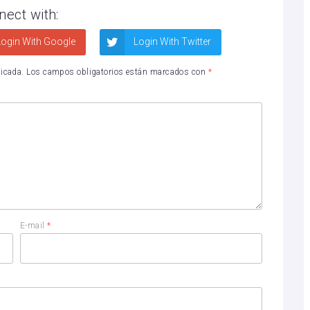
nect with:
ogin With Google
Login With Twitter
licada.
Los campos obligatorios están marcados con
*
E-mail
*