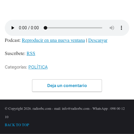
Podcast:
Reproducir en una nueva ventana
|
Descargar
Suscríbete:
RSS
Categorías:
POLÍTICA
Deja un comentario
© Copyright 2026. radiorbc.com - mail: info@radiorbc.com - WhatsApp : 098 00 12
10
BACK TO TOP