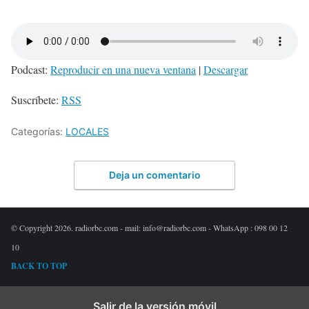
Podcast:
Reproducir en una nueva ventana
|
Descargar
Suscríbete:
RSS
Categorías:
LOCALES
Deja un comentario
© Copyright 2026. radiorbc.com - mail: info@radiorbc.com - WhatsApp : 098 00 12
10
BACK TO TOP
Salir de la versión móvil