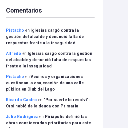
arriba/abajo
Comentarios
para
aumentar
o
disminuir
Pistacho
en
Iglesias cargó contra la
el
gestión del alcalde y denunció falta de
volumen.
respuestas frente a la inseguridad
Alfredo
en
Iglesias cargó contra la gestión
del alcalde y denunció falta de respuestas
frente a la inseguridad
Pistacho
en
Vecinos y organizaciones
cuestionan la enajenación de una calle
pública en Club del Lago
Ricardo Castro
en
“Por suerte lo resolví”:
Orsi habló de la deuda con Primaria
Julio Rodríguez
en
Piriápolis definió las
obras consideradas prioritarias para este