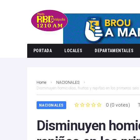
PORTADA
LOCALES
DEPARTAMENTALES
Home
NACIONALES
Disminuyen homicidios, hurtos y rapiñas en los primeros sei
0
(
0 votes
)
NACIONALES
1
2
3
4
5
Disminuyen homic