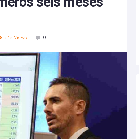
rimeros seis meses
545
Views
0