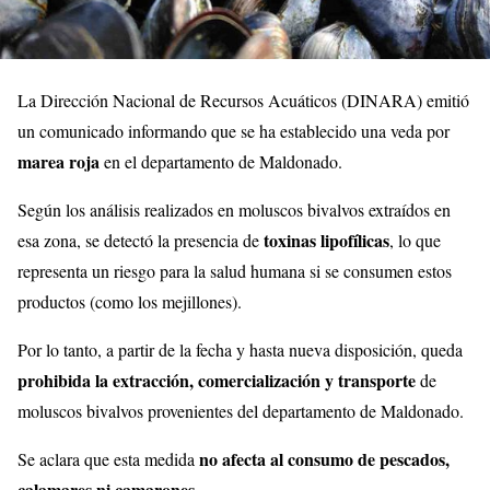
La
Dirección
Nacional
de
Recursos
Acuáticos (
DINARA)
emitió
un
comunicado
informando
que
se
ha
establecido
una
veda
por
marea
roja
en
el
departamento
de
Maldonado.
Según
los
análisis
realizados
en
moluscos
bivalvos
extraídos
en
toxinas
lipofílicas
esa
zona,
se
detectó
la
presencia
de
,
lo
que
representa
un
riesgo
para
la
salud
humana
si
se
consumen
estos
productos (
como
los
mejillones).
Por
lo
tanto,
a
partir
de
la
fecha
y
hasta
nueva
disposición,
queda
prohibida
la
extracción,
comercialización
y
transporte
de
moluscos
bivalvos
provenientes
del
departamento
de
Maldonado.
no
afecta
al
consumo
de
pescados,
Se
aclara
que
esta
medida
calamares
ni
camarones
.