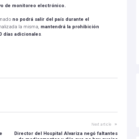
ivo de monitoreo electrónico.
denado
no podrá salir del país durante el
inalizada la misma,
mantendrá la prohibición
0 días adicionales
.
Next article
e
Director del Hospital Alvariza negó faltantes