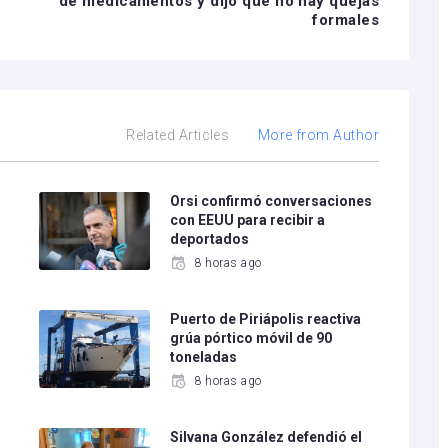
de medicamentos y dijo que no hay quejas
formales
Related Articles
More from Author
e
Orsi confirmó conversaciones
con EEUU para recibir a
deportados
8 horas ago
Puerto de Piriápolis reactiva
grúa pórtico móvil de 90
toneladas
8 horas ago
Silvana González defendió el