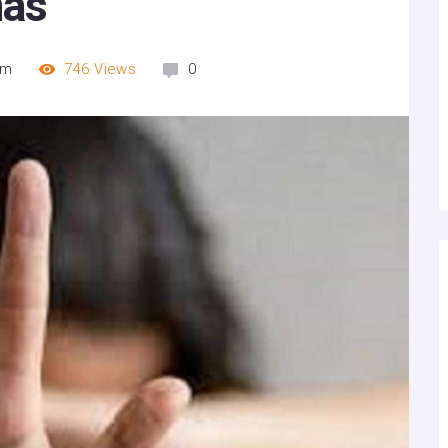
nas
pm
746
Views
0