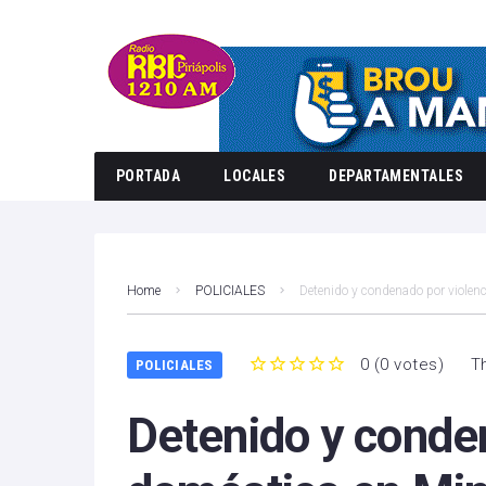
PORTADA
LOCALES
DEPARTAMENTALES
Home
POLICIALES
Detenido y condenado por violen
0
(
0 votes
)
T
POLICIALES
1
2
3
4
5
Detenido y conden