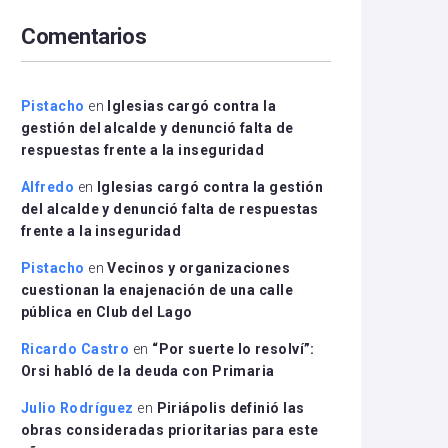
arriba/abajo
Comentarios
para
aumentar
o
disminuir
Pistacho
en
Iglesias cargó contra la
el
gestión del alcalde y denunció falta de
volumen.
respuestas frente a la inseguridad
Alfredo
en
Iglesias cargó contra la gestión
del alcalde y denunció falta de respuestas
frente a la inseguridad
Pistacho
en
Vecinos y organizaciones
cuestionan la enajenación de una calle
pública en Club del Lago
Ricardo Castro
en
“Por suerte lo resolví”:
Orsi habló de la deuda con Primaria
Julio Rodríguez
en
Piriápolis definió las
obras consideradas prioritarias para este