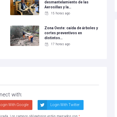
desmantelamiento de las
Aerosillas y la…
15 horas ago
Zona Oeste: caída de árboles y
cortes preventivos en
distintos…
17 horas ago
nect with:
ogin With Google
Login With Twitter
licada.
Los campos obligatorios están marcados con
*