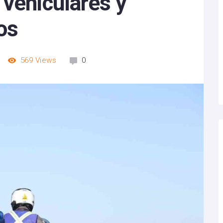
 vehiculares y
os
569
Views
0