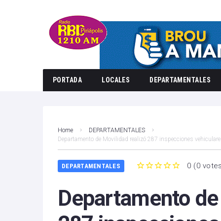
PORTADA
LOCALES
DEPARTAMENTALES
Home
DEPARTAMENTALES
Departamento de Movilidad realizó 287 inspecciones vehiculare
0
(
0 vote
DEPARTAMENTALES
1
2
3
4
5
Departamento de 