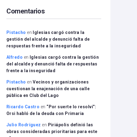
arriba/abajo
Comentarios
para
aumentar
o
disminuir
Pistacho
en
Iglesias cargó contra la
el
gestión del alcalde y denunció falta de
volumen.
respuestas frente a la inseguridad
Alfredo
en
Iglesias cargó contra la gestión
del alcalde y denunció falta de respuestas
frente a la inseguridad
Pistacho
en
Vecinos y organizaciones
cuestionan la enajenación de una calle
pública en Club del Lago
Ricardo Castro
en
“Por suerte lo resolví”:
Orsi habló de la deuda con Primaria
Julio Rodríguez
en
Piriápolis definió las
obras consideradas prioritarias para este