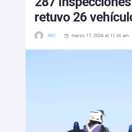
287 inspecciones
retuvo 26 vehícul
RBC
marzo 17, 2026 at 11:36 am