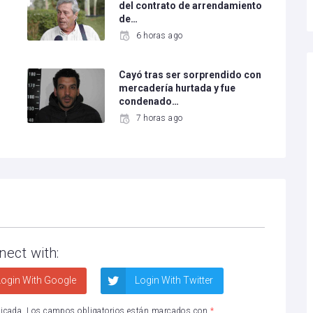
del contrato de arrendamiento
de…
6 horas ago
Cayó tras ser sorprendido con
mercadería hurtada y fue
condenado…
7 horas ago
nect with:
ogin With Google
Login With Twitter
licada.
Los campos obligatorios están marcados con
*