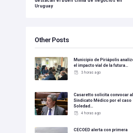
destacan el buen clima de negocios en
Uruguay
Other Posts
Municipio de Piriápolis analiz
el impacto vial de la futura…
3 horas ago
Casaretto solicita convocar a
Sindicato Médico por el caso
Soledad…
4 horas ago
CECOED alerta con primera