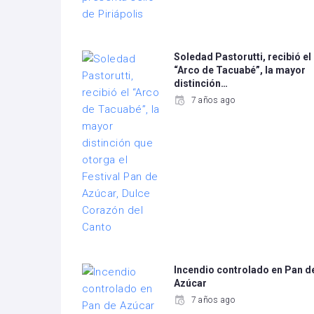
Soledad Pastorutti, recibió el
“Arco de Tacuabé”, la mayor
distinción…
7 años ago
Incendio controlado en Pan d
Azúcar
7 años ago