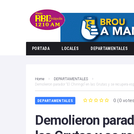
PORTADA
LOCALES
DEPARTAMENTALES
Home
DEPARTAMENTALES
Demolieron parador “El Chiringo” en las Grutas y se recupera es
0
(
0 vote
DEPARTAMENTALES
1
2
3
4
5
Demolieron parado