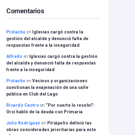
arriba/abajo
Comentarios
para
aumentar
o
disminuir
Pistacho
en
Iglesias cargó contra la
el
gestión del alcalde y denunció falta de
volumen.
respuestas frente a la inseguridad
Alfredo
en
Iglesias cargó contra la gestión
del alcalde y denunció falta de respuestas
frente a la inseguridad
Pistacho
en
Vecinos y organizaciones
cuestionan la enajenación de una calle
pública en Club del Lago
Ricardo Castro
en
“Por suerte lo resolví”:
Orsi habló de la deuda con Primaria
Julio Rodríguez
en
Piriápolis definió las
obras consideradas prioritarias para este