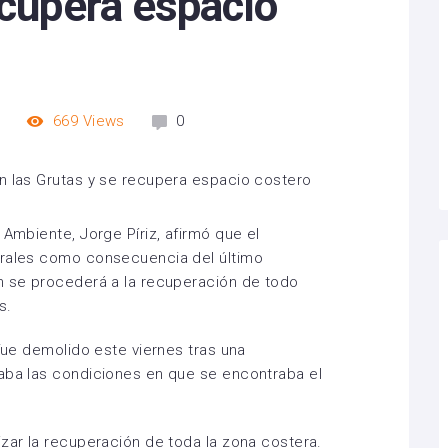
ecupera espacio
m
669
Views
0
 Ambiente, Jorge Píriz, afirmó que el
urales como consecuencia del último
ón se procederá a la recuperación de todo
s.
 fue demolido este viernes tras una
laba las condiciones en que se encontraba el
izar la recuperación de toda la zona costera.