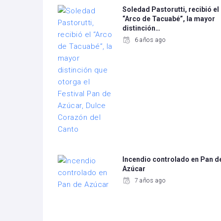
Soledad Pastorutti, recibió el
“Arco de Tacuabé”, la mayor
distinción…
6 años ago
Incendio controlado en Pan d
Azúcar
7 años ago