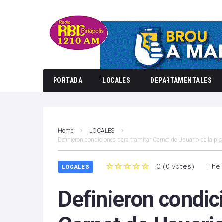
PORTADA
LOCALES
DEPARTAMENTALES
Home
LOCALES
Definieron condiciones para tramitar Carnet de Usuario de la pi
0
(
0 votes
)
The 
LOCALES
1
2
3
4
5
Definieron condic