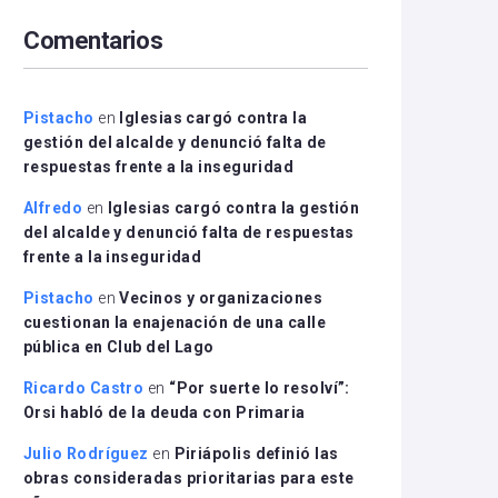
arriba/abajo
Comentarios
para
aumentar
o
disminuir
Pistacho
en
Iglesias cargó contra la
el
gestión del alcalde y denunció falta de
volumen.
respuestas frente a la inseguridad
Alfredo
en
Iglesias cargó contra la gestión
del alcalde y denunció falta de respuestas
frente a la inseguridad
Pistacho
en
Vecinos y organizaciones
cuestionan la enajenación de una calle
pública en Club del Lago
Ricardo Castro
en
“Por suerte lo resolví”:
Orsi habló de la deuda con Primaria
Julio Rodríguez
en
Piriápolis definió las
obras consideradas prioritarias para este