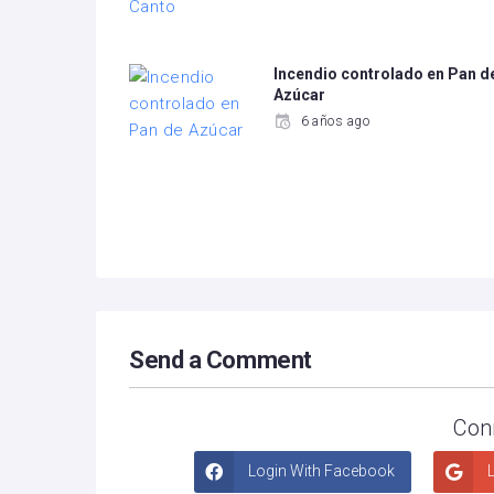
Incendio controlado en Pan d
Azúcar
6 años ago
Send a Comment
Con
Login With Facebook
L