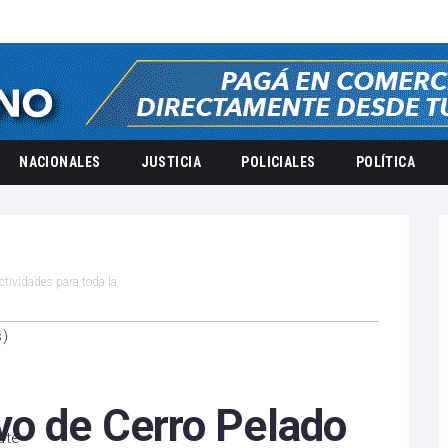
NACIONALES
JUSTICIA
POLICIALES
POLÍTICA
ctividades para toda la
s
)
vo de Cerro Pelado
ute