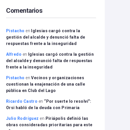
arriba/abajo
Comentarios
para
aumentar
o
disminuir
Pistacho
en
Iglesias cargó contra la
el
gestión del alcalde y denunció falta de
volumen.
respuestas frente a la inseguridad
Alfredo
en
Iglesias cargó contra la gestión
del alcalde y denunció falta de respuestas
frente a la inseguridad
Pistacho
en
Vecinos y organizaciones
cuestionan la enajenación de una calle
pública en Club del Lago
Ricardo Castro
en
“Por suerte lo resolví”:
Orsi habló de la deuda con Primaria
Julio Rodríguez
en
Piriápolis definió las
obras consideradas prioritarias para este