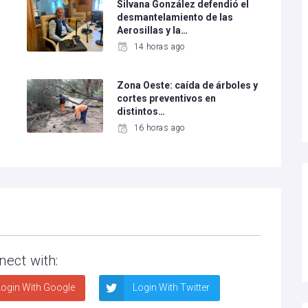
Silvana González defendió el
desmantelamiento de las
Aerosillas y la…
14 horas ago
Zona Oeste: caída de árboles y
cortes preventivos en
distintos…
16 horas ago
nect with:
ogin With Google
Login With Twitter