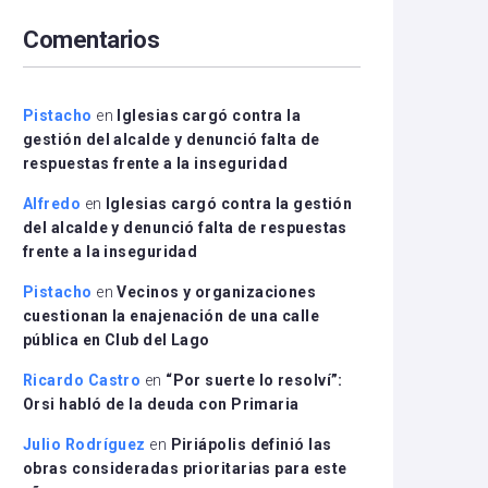
arriba/abajo
Comentarios
para
aumentar
o
disminuir
Pistacho
en
Iglesias cargó contra la
el
gestión del alcalde y denunció falta de
volumen.
respuestas frente a la inseguridad
Alfredo
en
Iglesias cargó contra la gestión
del alcalde y denunció falta de respuestas
frente a la inseguridad
Pistacho
en
Vecinos y organizaciones
cuestionan la enajenación de una calle
pública en Club del Lago
Ricardo Castro
en
“Por suerte lo resolví”:
Orsi habló de la deuda con Primaria
Julio Rodríguez
en
Piriápolis definió las
obras consideradas prioritarias para este