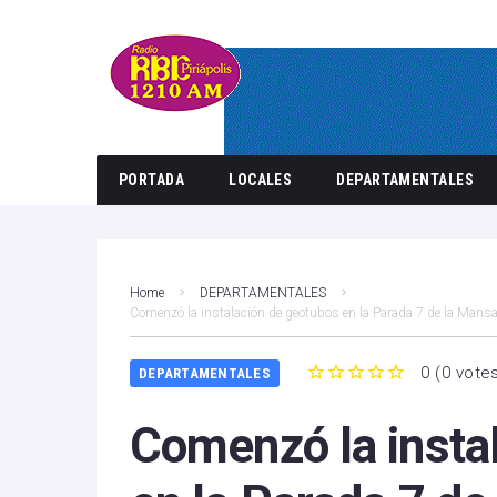
PORTADA
LOCALES
DEPARTAMENTALES
Home
DEPARTAMENTALES
Comenzó la instalación de geotubos en la Parada 7 de la Mans
0
(
0 vote
DEPARTAMENTALES
1
2
3
4
5
Comenzó la insta