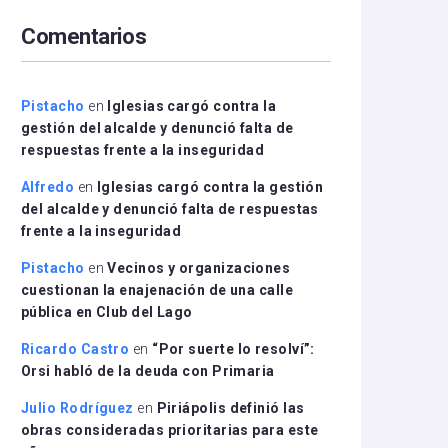
arriba/abajo
Comentarios
para
aumentar
o
disminuir
Pistacho
en
Iglesias cargó contra la
el
gestión del alcalde y denunció falta de
volumen.
respuestas frente a la inseguridad
Alfredo
en
Iglesias cargó contra la gestión
del alcalde y denunció falta de respuestas
frente a la inseguridad
Pistacho
en
Vecinos y organizaciones
cuestionan la enajenación de una calle
pública en Club del Lago
Ricardo Castro
en
“Por suerte lo resolví”:
Orsi habló de la deuda con Primaria
Julio Rodríguez
en
Piriápolis definió las
obras consideradas prioritarias para este