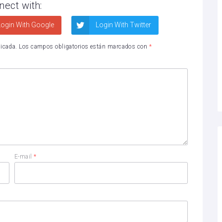
nect with:
ogin With Google
Login With Twitter
licada.
Los campos obligatorios están marcados con
*
E-mail
*