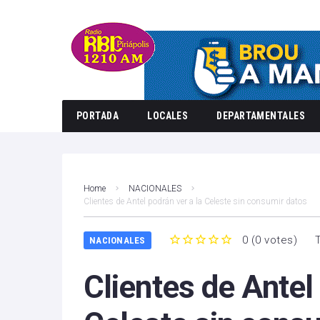
PORTADA
LOCALES
DEPARTAMENTALES
Home
NACIONALES
Clientes de Antel podrán ver a la Celeste sin consumir datos
0
(
0 votes
)
NACIONALES
1
2
3
4
5
Clientes de Antel 