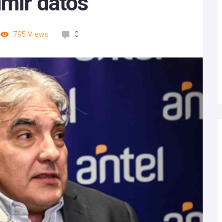
umir datos
795
Views
0