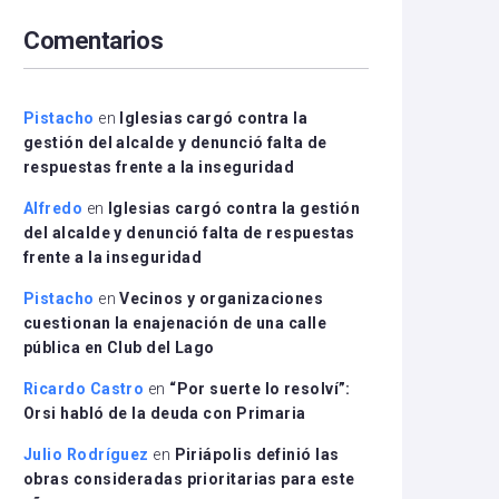
arriba/abajo
Comentarios
para
aumentar
o
disminuir
Pistacho
en
Iglesias cargó contra la
el
gestión del alcalde y denunció falta de
volumen.
respuestas frente a la inseguridad
Alfredo
en
Iglesias cargó contra la gestión
del alcalde y denunció falta de respuestas
frente a la inseguridad
Pistacho
en
Vecinos y organizaciones
cuestionan la enajenación de una calle
pública en Club del Lago
Ricardo Castro
en
“Por suerte lo resolví”:
Orsi habló de la deuda con Primaria
Julio Rodríguez
en
Piriápolis definió las
obras consideradas prioritarias para este