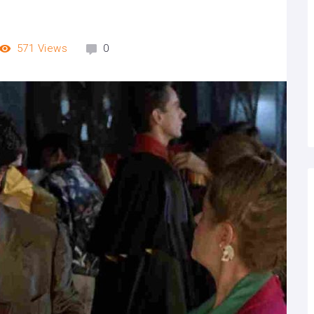
571
Views
0