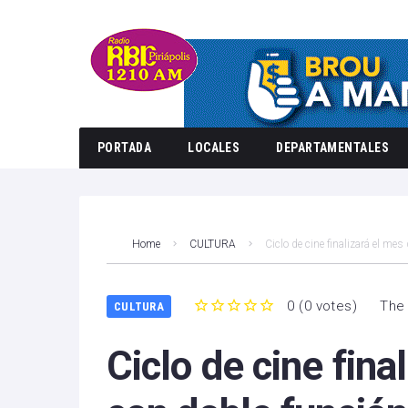
PORTADA
LOCALES
DEPARTAMENTALES
Home
CULTURA
Ciclo de cine finalizará el mes
0
(
0 votes
)
The 
CULTURA
1
2
3
4
5
Ciclo de cine fina