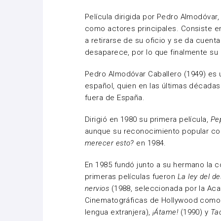
Película dirigida por Pedro Almodóva
como actores principales. Consiste en
a retirarse de su oficio y se da cuen
desaparece, por lo que finalmente su 
Pedro Almodóvar Caballero (1949) es u
español, quien en las últimas década
fuera de España.
Dirigió en 1980 su primera película,
Pe
aunque su reconocimiento popular co
merecer esto?
en 1984.
En 1985 fundó junto a su hermano la 
primeras películas fueron
La ley del d
nervios
(1988, seleccionada por la Aca
Cinematográficas de Hollywood como c
lengua extranjera),
¡Átame!
(1990) y
Ta