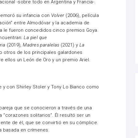
nacional -sobre todo en Argentina y Francia-.
ememoró su infancia con
Volver
(2006), película
ación” entre Almodóvar y la academia de
ia le fueron concedidos cinco premios Goya.
encuentran:
La piel que
oria
(2019),
Madres paralelas
(2021) y
La
o otros de los principales galardones
re ellos un León de Oro y un premio Ariel.
e y con Shirley Stoler y Tony Lo Bianco como
 pareja que se conocieron a través de una
“corazones solitarios”. Él resultó ser un
ente de él, que se convirtió en su cómplice.
ia basada en crímenes.