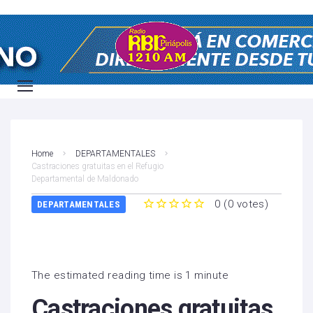
Home
DEPARTAMENTALES
Castraciones gratuitas en el Refugio
Departamental de Maldonado
0
(
0 votes
)
DEPARTAMENTALES
1
2
3
4
5
The estimated reading time is 1 minute
Castraciones gratuitas