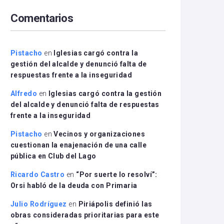
arriba/abajo
Comentarios
para
aumentar
o
disminuir
Pistacho
en
Iglesias cargó contra la
el
gestión del alcalde y denunció falta de
volumen.
respuestas frente a la inseguridad
Alfredo
en
Iglesias cargó contra la gestión
del alcalde y denunció falta de respuestas
frente a la inseguridad
Pistacho
en
Vecinos y organizaciones
cuestionan la enajenación de una calle
pública en Club del Lago
Ricardo Castro
en
“Por suerte lo resolví”:
Orsi habló de la deuda con Primaria
Julio Rodríguez
en
Piriápolis definió las
obras consideradas prioritarias para este