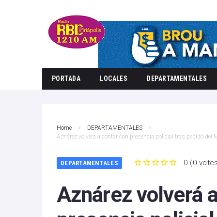
PORTADA
LOCALES
DEPARTAMENTALES
Home
DEPARTAMENTALES
Aznárez volverá a contar con presencia policial tras pedido del 
0
(
0 vote
DEPARTAMENTALES
1
2
3
4
5
Aznárez volverá a