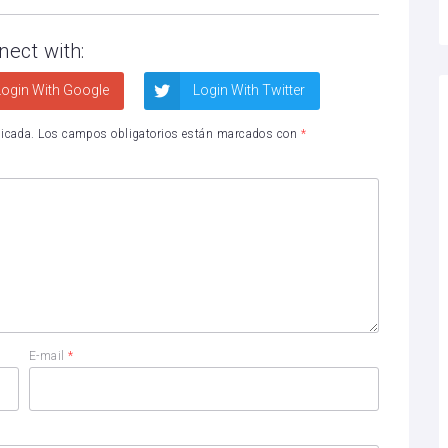
nect with:
ogin With Google
Login With Twitter
licada.
Los campos obligatorios están marcados con
*
E-mail
*