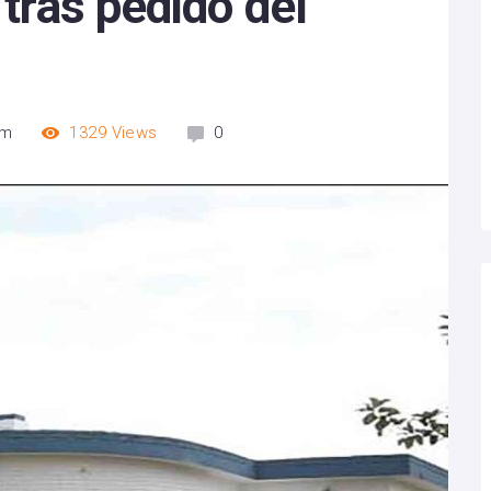
 tras pedido del
am
1329
Views
0