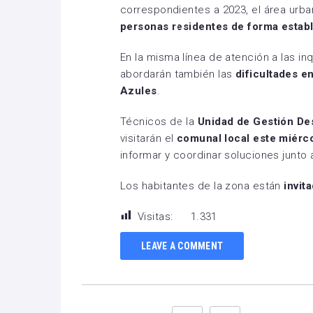
correspondientes a 2023, el área urb
personas residentes de forma estab
En la misma línea de atención a las i
abordarán también las
dificultades e
Azules
.
Técnicos de la
Unidad de Gestión D
visitarán el
comunal local este miérco
informar y coordinar soluciones junto 
Los habitantes de la zona están
invit
Visitas:
1.331
LEAVE A COMMENT
Facebook
Twitter