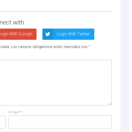
nect with:
ogin With Google
Login With Twitter
licada.
Los campos obligatorios están marcados con
*
E-mail
*