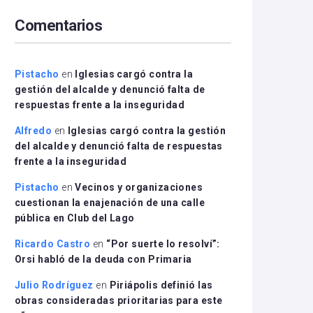
arriba/abajo
Comentarios
para
aumentar
o
disminuir
Pistacho
en
Iglesias cargó contra la
el
gestión del alcalde y denunció falta de
volumen.
respuestas frente a la inseguridad
Alfredo
en
Iglesias cargó contra la gestión
del alcalde y denunció falta de respuestas
frente a la inseguridad
Pistacho
en
Vecinos y organizaciones
cuestionan la enajenación de una calle
pública en Club del Lago
Ricardo Castro
en
“Por suerte lo resolví”:
Orsi habló de la deuda con Primaria
Julio Rodríguez
en
Piriápolis definió las
obras consideradas prioritarias para este