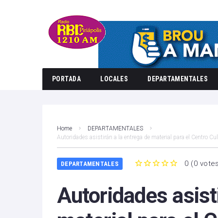
PORTADA
LOCALES
DEPARTAMENTALES
Home
DEPARTAMENTALES
Autoridades asistirán a la entrega de material para el Centro Cul
0
(
0 vote
DEPARTAMENTALES
1
2
3
4
5
Autoridades asist