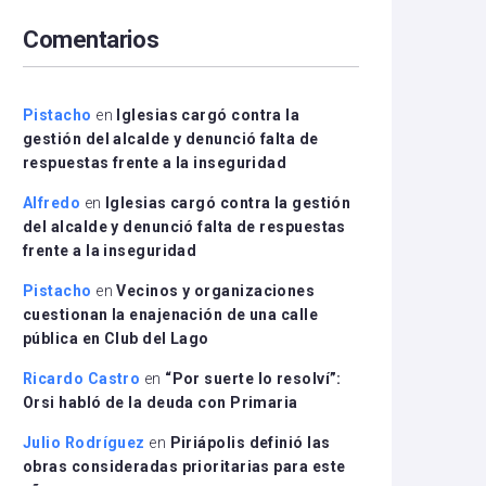
arriba/abajo
Comentarios
para
aumentar
o
disminuir
Pistacho
en
Iglesias cargó contra la
el
gestión del alcalde y denunció falta de
volumen.
respuestas frente a la inseguridad
Alfredo
en
Iglesias cargó contra la gestión
del alcalde y denunció falta de respuestas
frente a la inseguridad
Pistacho
en
Vecinos y organizaciones
cuestionan la enajenación de una calle
pública en Club del Lago
Ricardo Castro
en
“Por suerte lo resolví”:
Orsi habló de la deuda con Primaria
Julio Rodríguez
en
Piriápolis definió las
obras consideradas prioritarias para este