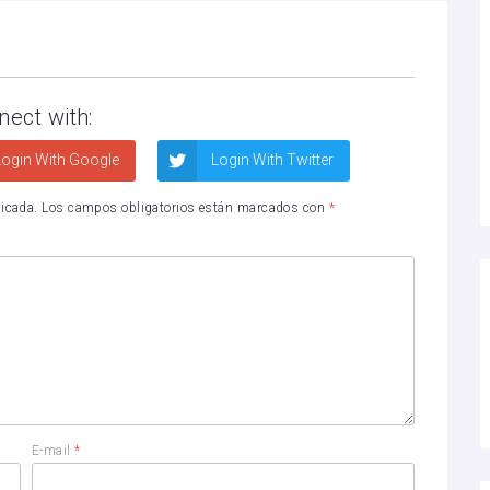
nect with:
ogin With Google
Login With Twitter
licada.
Los campos obligatorios están marcados con
*
E-mail
*