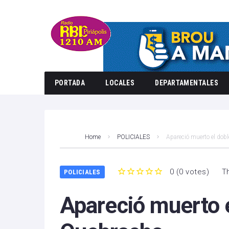
PORTADA
LOCALES
DEPARTAMENTALES
Home
POLICIALES
Apareció muerto el dob
0
(
0 votes
)
T
POLICIALES
1
2
3
4
5
Apareció muerto 