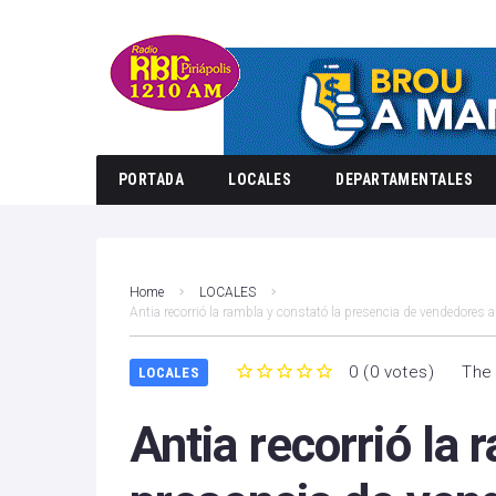
PORTADA
LOCALES
DEPARTAMENTALES
Home
LOCALES
Antia recorrió la rambla y constató la presencia de vendedores
0
(
0 votes
)
The 
LOCALES
1
2
3
4
5
Antia recorrió la 