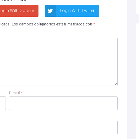
ogin With Google
Login With Twitter
licada.
Los campos obligatorios están marcados con
*
E-mail
*