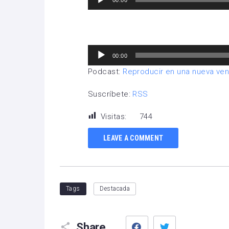
00:00
de
audio
Reproductor
00:00
de
Podcast:
Reproducir en una nueva ve
audio
Suscríbete:
RSS
Visitas:
744
LEAVE A COMMENT
Tags
Destacada
Facebook
Twitter
Share