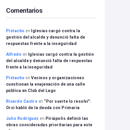
arriba/abajo
Comentarios
para
aumentar
o
disminuir
Pistacho
en
Iglesias cargó contra la
el
gestión del alcalde y denunció falta de
volumen.
respuestas frente a la inseguridad
Alfredo
en
Iglesias cargó contra la gestión
del alcalde y denunció falta de respuestas
frente a la inseguridad
Pistacho
en
Vecinos y organizaciones
cuestionan la enajenación de una calle
pública en Club del Lago
Ricardo Castro
en
“Por suerte lo resolví”:
Orsi habló de la deuda con Primaria
Julio Rodríguez
en
Piriápolis definió las
obras consideradas prioritarias para este