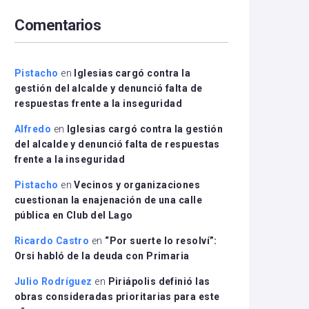
arriba/abajo
Comentarios
para
aumentar
o
disminuir
Pistacho
en
Iglesias cargó contra la
el
gestión del alcalde y denunció falta de
volumen.
respuestas frente a la inseguridad
Alfredo
en
Iglesias cargó contra la gestión
del alcalde y denunció falta de respuestas
frente a la inseguridad
Pistacho
en
Vecinos y organizaciones
cuestionan la enajenación de una calle
pública en Club del Lago
Ricardo Castro
en
“Por suerte lo resolví”:
Orsi habló de la deuda con Primaria
Julio Rodríguez
en
Piriápolis definió las
obras consideradas prioritarias para este