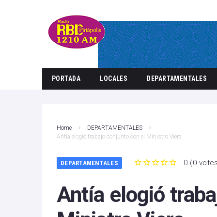
PORTADA
LOCALES
DEPARTAMENTALES
Home
DEPARTAMENTALES
Antía elogió trabajo conjunto con el Ministro Viera
0
(
0 vote
DEPARTAMENTALES
1
2
3
4
5
Antía elogió traba