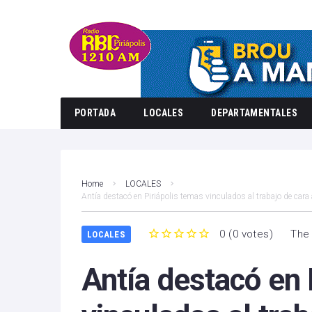
PORTADA
LOCALES
DEPARTAMENTALES
Home
LOCALES
Antía destacó en Piriápolis temas vinculados al trabajo de cara 
0
(
0 votes
)
The 
LOCALES
1
2
3
4
5
Antía destacó en 