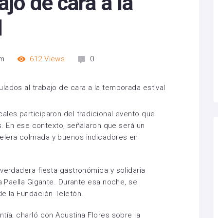
ajo de cara a la
l
pm
612
Views
0
ales participaron del tradicional evento que
lis. En ese contexto, señalaron que será un
telera colmada y buenos indicadores en
 verdadera fiesta gastronómica y solidaria
la Paella Gigante. Durante esa noche, se
de la Fundación Teletón.
tía, charló con Agustina Flores sobre la