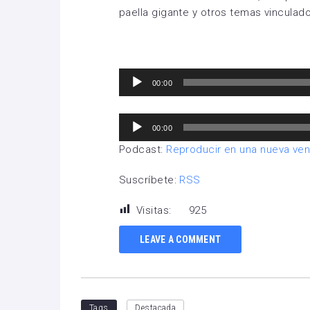
paella gigante y otros temas vinculado
Reproductor
00:00
de
audio
Reproductor
00:00
de
Podcast:
Reproducir en una nueva ve
audio
Suscríbete:
RSS
Visitas:
925
LEAVE A COMMENT
Tags
Destacada