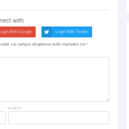
nect with:
ogin With Google
Login With Twitter
licada.
Los campos obligatorios están marcados con
*
E-mail
*