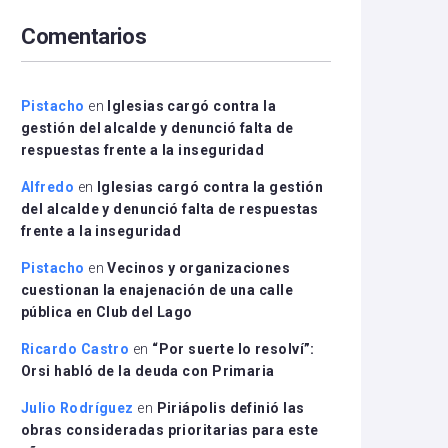
arriba/abajo
Comentarios
para
aumentar
o
disminuir
Pistacho
en
Iglesias cargó contra la
el
gestión del alcalde y denunció falta de
volumen.
respuestas frente a la inseguridad
Alfredo
en
Iglesias cargó contra la gestión
del alcalde y denunció falta de respuestas
frente a la inseguridad
Pistacho
en
Vecinos y organizaciones
cuestionan la enajenación de una calle
pública en Club del Lago
Ricardo Castro
en
“Por suerte lo resolví”:
Orsi habló de la deuda con Primaria
Julio Rodríguez
en
Piriápolis definió las
obras consideradas prioritarias para este