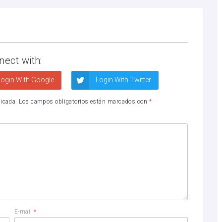
nect with:
ogin With Google
Login With Twitter
licada.
Los campos obligatorios están marcados con
*
E-mail
*