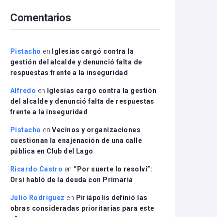
arriba/abajo
Comentarios
para
aumentar
o
disminuir
Pistacho
en
Iglesias cargó contra la
el
gestión del alcalde y denunció falta de
volumen.
respuestas frente a la inseguridad
Alfredo
en
Iglesias cargó contra la gestión
del alcalde y denunció falta de respuestas
frente a la inseguridad
Pistacho
en
Vecinos y organizaciones
cuestionan la enajenación de una calle
pública en Club del Lago
Ricardo Castro
en
“Por suerte lo resolví”:
Orsi habló de la deuda con Primaria
Julio Rodríguez
en
Piriápolis definió las
obras consideradas prioritarias para este