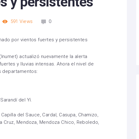
es y persistentes
591
Views
0
(Inumet) actualizó nuevamente la alerta
rtes y lluvias intensas. Ahora el nivel de
es departamentos:
Sarandí del Yí.
l, Capilla del Sauce, Cardal, Casupa, Chamizo,
 La Cruz, Mendoza, Mendoza Chico, Reboledo,