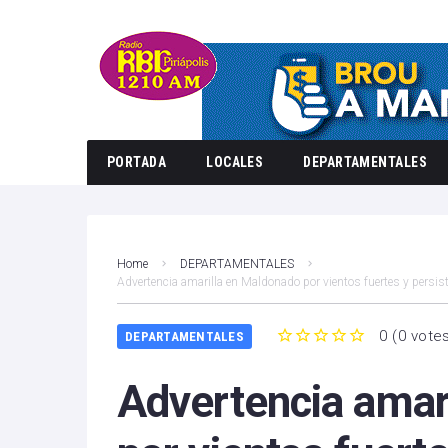
PORTADA
LOCALES
DEPARTAMENTALES
Home
DEPARTAMENTALES
Advertencia amarilla en Maldonado por vientos fuertes y persis
0
(
0 vote
DEPARTAMENTALES
1
2
3
4
5
Advertencia amar