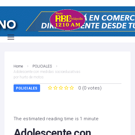
Home
POLICIALES
Adolescente con medidas socioeducativas
por hurto de motos
0
(
0 votes
)
POLICIALES
1
2
3
4
5
The estimated reading time is 1 minute
Adolescente con