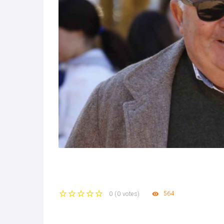
564
0
(
0 votes
)
1
2
3
4
5