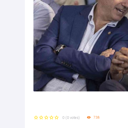
738
0
(
0 votes
)
1
2
3
4
5