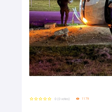
1179
0
(
0 votes
)
1
2
3
4
5