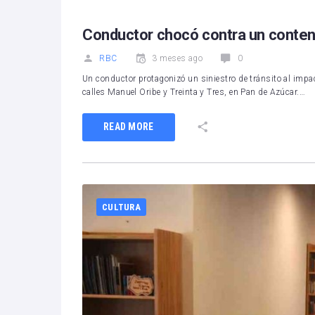
Conductor chocó contra un conten
RBC
3 meses ago
0
Un conductor protagonizó un siniestro de tránsito al impac
calles Manuel Oribe y Treinta y Tres, en Pan de Azúcar.…
READ MORE
CULTURA