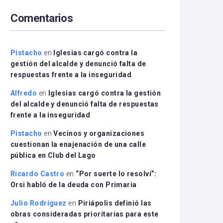
arriba/abajo
Comentarios
para
aumentar
o
disminuir
Pistacho
en
Iglesias cargó contra la
el
gestión del alcalde y denunció falta de
volumen.
respuestas frente a la inseguridad
Alfredo
en
Iglesias cargó contra la gestión
del alcalde y denunció falta de respuestas
frente a la inseguridad
Pistacho
en
Vecinos y organizaciones
cuestionan la enajenación de una calle
pública en Club del Lago
Ricardo Castro
en
“Por suerte lo resolví”:
Orsi habló de la deuda con Primaria
Julio Rodríguez
en
Piriápolis definió las
obras consideradas prioritarias para este