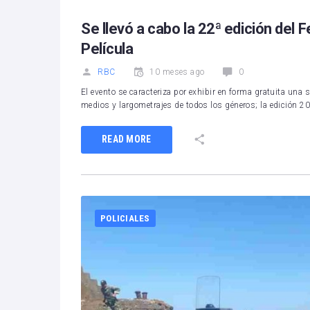
Se llevó a cabo la 22ª edición del F
Película
RBC
10 meses ago
0
El evento se caracteriza por exhibir en forma gratuita una 
medios y largometrajes de todos los géneros; la edición 2
READ MORE
POLICIALES