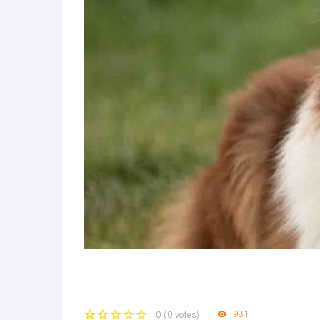
981
0
(
0 votes
)