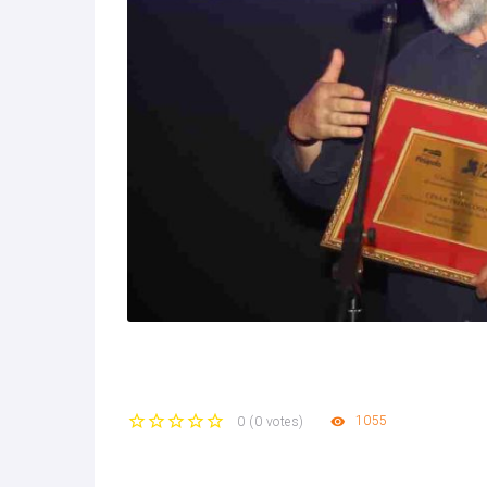
1055
0
(
0 votes
)
1
2
3
4
5