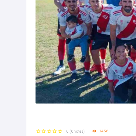
1456
0
(
0 votes
)