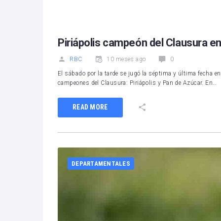
1
2
3
4
5
Piriápolis campeón del Clausura en 
RBC
10 meses ago
0
El sábado por la tarde se jugó la séptima y última fecha 
campeones del Clausura: Piriápolis y Pan de Azúcar. En…
READ MORE
DEPARTAMENTALES