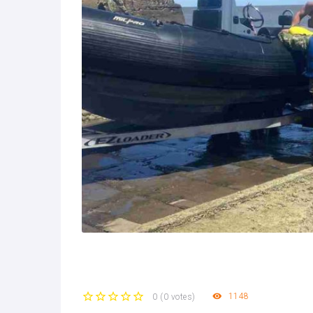
1148
0
(
0 votes
)
1
2
3
4
5