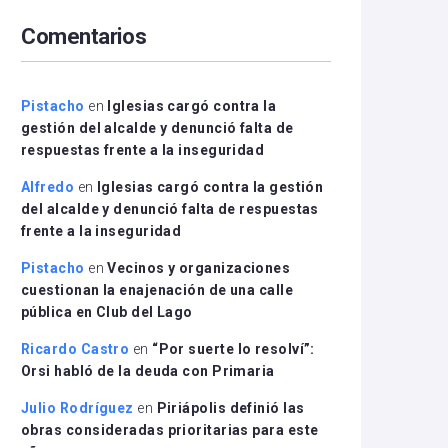
arriba/abajo
Comentarios
para
aumentar
o
disminuir
Pistacho
en
Iglesias cargó contra la
el
gestión del alcalde y denunció falta de
volumen.
respuestas frente a la inseguridad
Alfredo
en
Iglesias cargó contra la gestión
del alcalde y denunció falta de respuestas
frente a la inseguridad
Pistacho
en
Vecinos y organizaciones
cuestionan la enajenación de una calle
pública en Club del Lago
Ricardo Castro
en
“Por suerte lo resolví”:
Orsi habló de la deuda con Primaria
Julio Rodríguez
en
Piriápolis definió las
obras consideradas prioritarias para este