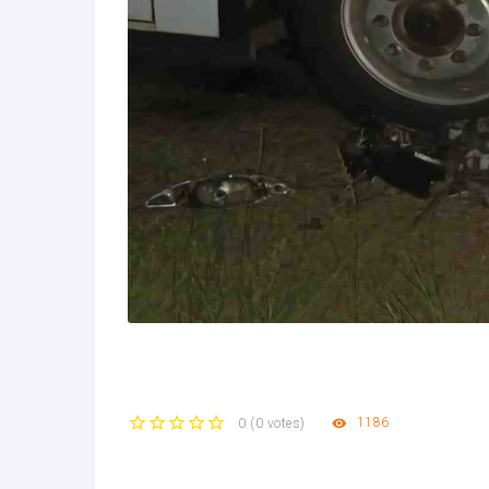
1186
0
(
0 votes
)
1
2
3
4
5