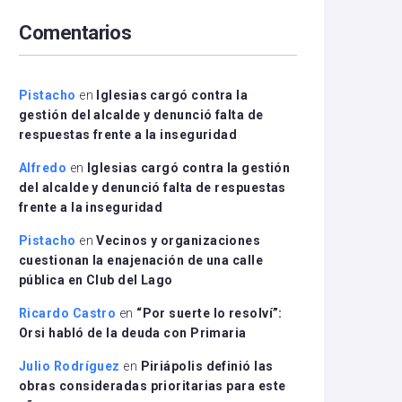
arriba/abajo
Comentarios
para
aumentar
o
disminuir
Pistacho
en
Iglesias cargó contra la
el
gestión del alcalde y denunció falta de
volumen.
respuestas frente a la inseguridad
Alfredo
en
Iglesias cargó contra la gestión
del alcalde y denunció falta de respuestas
frente a la inseguridad
Pistacho
en
Vecinos y organizaciones
cuestionan la enajenación de una calle
pública en Club del Lago
Ricardo Castro
en
“Por suerte lo resolví”:
Orsi habló de la deuda con Primaria
Julio Rodríguez
en
Piriápolis definió las
obras consideradas prioritarias para este