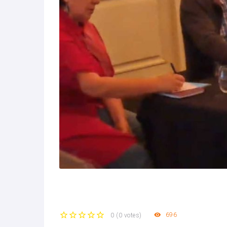
696
0
(
0 votes
)
1
2
3
4
5