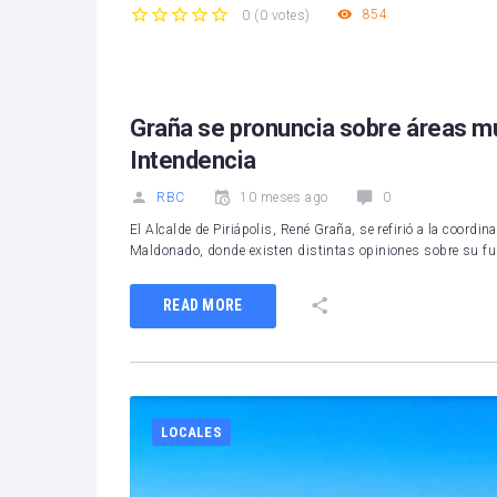
854
0
(
0 votes
)
1
2
3
4
5
Graña se pronuncia sobre áreas mun
Intendencia
RBC
10 meses ago
0
El Alcalde de Piriápolis, René Graña, se refirió a la coordi
Maldonado, donde existen distintas opiniones sobre su f
READ MORE
LOCALES