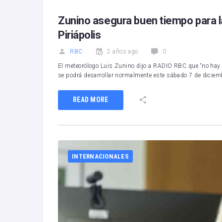
Zunino asegura buen tiempo para l
Piriápolis
RBC
2 años ago
0
El meteorólogo Luis Zunino dijo a RADIO RBC que “no hay 
se podrá desarrollar normalmente este sábado 7 de diciemb
READ MORE
INTERNACIONALES