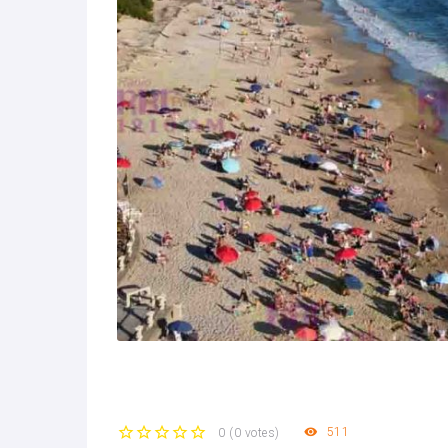
511
0
(
0 votes
)