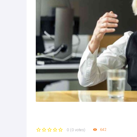
642
0
(
0 votes
)
1
2
3
4
5