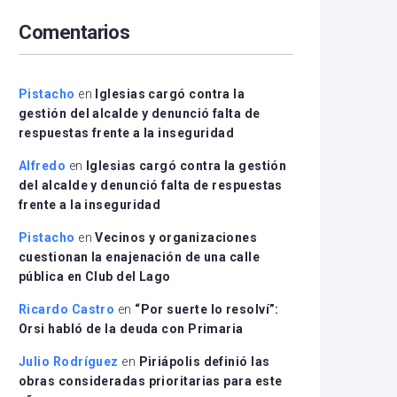
arriba/abajo
Comentarios
para
aumentar
o
disminuir
Pistacho
en
Iglesias cargó contra la
el
gestión del alcalde y denunció falta de
volumen.
respuestas frente a la inseguridad
Alfredo
en
Iglesias cargó contra la gestión
del alcalde y denunció falta de respuestas
frente a la inseguridad
Pistacho
en
Vecinos y organizaciones
cuestionan la enajenación de una calle
pública en Club del Lago
Ricardo Castro
en
“Por suerte lo resolví”:
Orsi habló de la deuda con Primaria
Julio Rodríguez
en
Piriápolis definió las
obras consideradas prioritarias para este