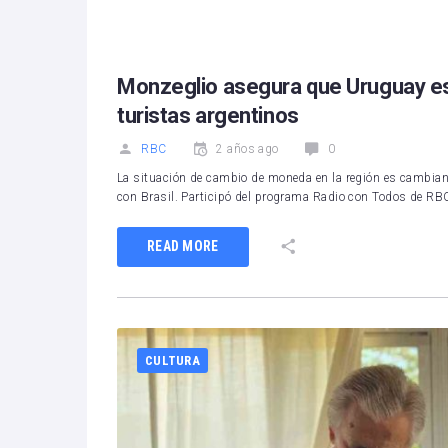
1
2
3
4
5
Monzeglio asegura que Uruguay es
turistas argentinos
RBC
2 años ago
0
La situación de cambio de moneda en la región es cambian
con Brasil. Participó del programa Radio con Todos de R
READ MORE
CULTURA