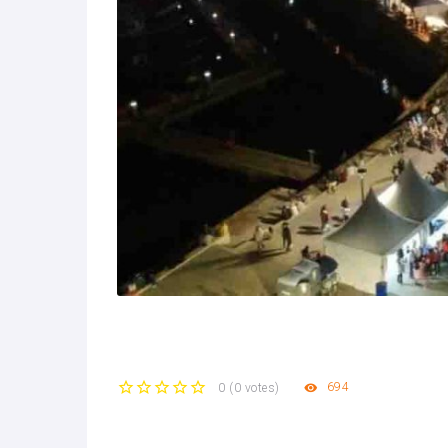
694
0
(
0 votes
)
1
2
3
4
5