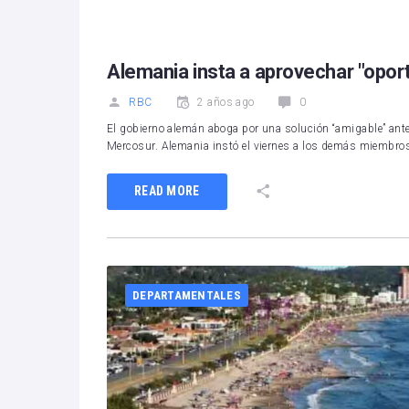
Alemania insta a aprovechar "opor
RBC
2 años ago
0
El gobierno alemán aboga por una solución “amigable” ante 
Mercosur. Alemania instó el viernes a los demás miembro
READ MORE
DEPARTAMENTALES