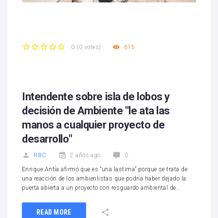
615
0
(
0 votes
)
1
2
3
4
5
Intendente sobre isla de lobos y
decisión de Ambiente "le ata las
manos a cualquier proyecto de
desarrollo"
RBC
2 años ago
0
Enrique Antía afirmó que es “una lastima” porque se trata de
una reacción de los ambienlistas que podría haber dejado la
puerta abierta a un proyecto con resguardo ambiental de…
READ MORE