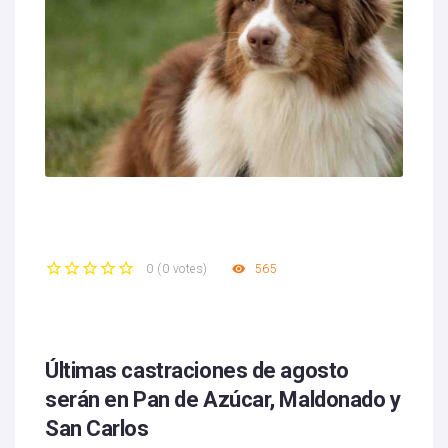
565
0
(
0 votes
)
1
2
3
4
5
Últimas castraciones de agosto
serán en Pan de Azúcar, Maldonado y
San Carlos