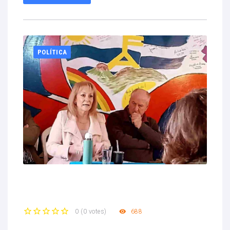
POLÍTICA
688
0
(
0 votes
)
1
2
3
4
5