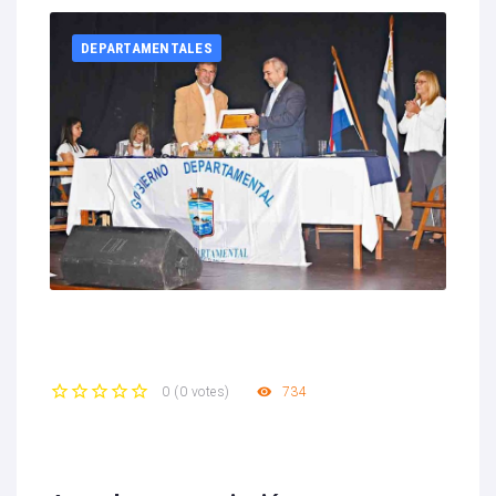
DEPARTAMENTALES
734
0
(
0 votes
)
1
2
3
4
5