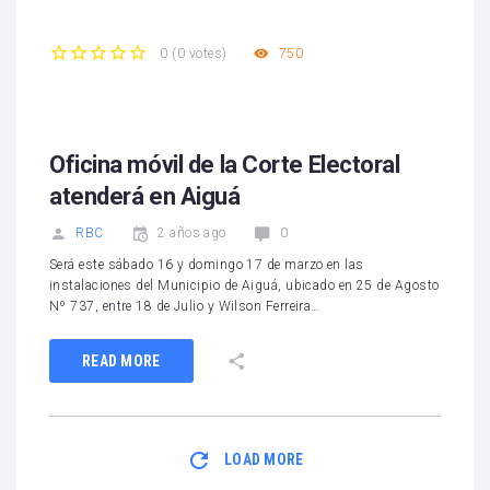
750
0
(
0 votes
)
1
2
3
4
5
Oficina móvil de la Corte Electoral
atenderá en Aiguá
RBC
2 años ago
0
Será este sábado 16 y domingo 17 de marzo en las
instalaciones del Municipio de Aiguá, ubicado en 25 de Agosto
Nº 737, entre 18 de Julio y Wilson Ferreira…
READ MORE
LOAD MORE