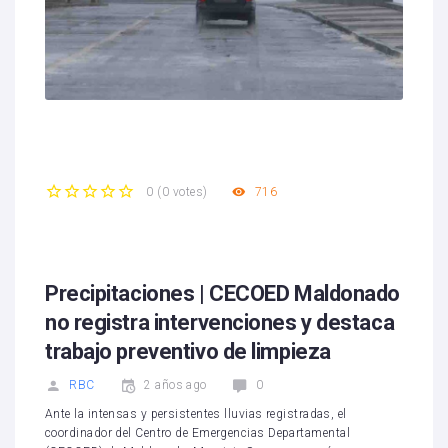
716
0
(
0 votes
)
1
2
3
4
5
Precipitaciones | CECOED Maldonado
no registra intervenciones y destaca
trabajo preventivo de limpieza
RBC
2 años ago
0
Ante la intensas y persistentes lluvias registradas, el
coordinador del Centro de Emergencias Departamental