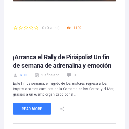
1192
0
(
0 votes
)
1
2
3
4
5
¡Arranca el Rally de Piriápolis! Un fin
de semana de adrenalina y emoción
RBC
2 años ago
0
Este fin de semana, el rugido de los motores regresa a los
impresionantes caminos de la Comarca de los Cerros y el Mar,
gracias a un evento organizado por el…
READ MORE