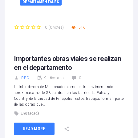
DEPARTAMENTALES
516
0
(
0 votes
)
1
2
3
4
5
Importantes obras viales se realizan
en el departamento
RBC
9 años ago
0
La Intendencia de Maldonado se encuentra pavimentando
aproximadamente 33 cuadras en los barrios La Falda y
Country de la ciudad de Piriápolis. Estos trabajos forman parte
de las obras que…
Destacada
READ MORE