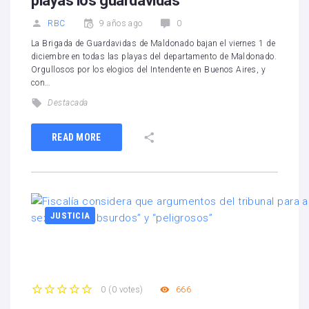
playas los guardavidas
RBC
9 años ago
0
La Brigada de Guardavidas de Maldonado bajan el viernes 1 de
diciembre en todas las playas del departamento de Maldonado.
Orgullosos por los elogios del Intendente en Buenos Aires, y
con…
Destacada
READ MORE
JUSTICIA
666
0
(
0 votes
)
1
2
3
4
5