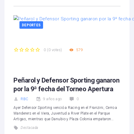
DEPORTES
579
0
(
0 votes
)
1
2
3
4
5
Peñarol y Defensor Sporting ganaron
por la 9ª fecha del Torneo Apertura
RBC
9 años ago
0
Ayer Defensor Sporting venció a Racing en el Franzini, Cerro a
Wanderers en el Viera, Juventud a River Plate en el Parque
Artigas, mientras que Danubio y Plaza Colonia empataron…
Destacada