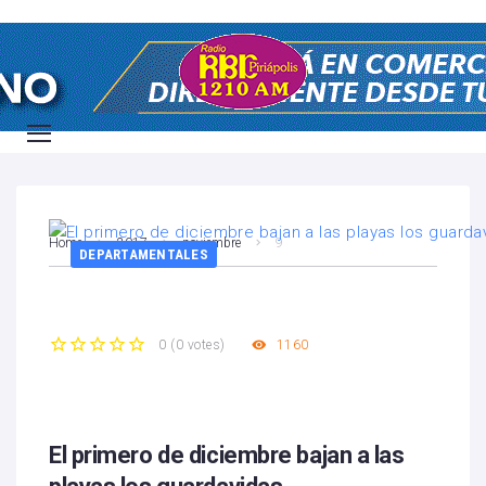
Home
2017
noviembre
9
DEPARTAMENTALES
1160
0
(
0 votes
)
1
2
3
4
5
El primero de diciembre bajan a las