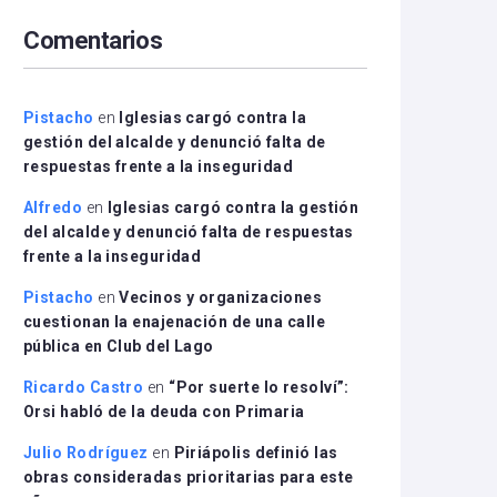
arriba/abajo
Comentarios
para
aumentar
o
disminuir
Pistacho
en
Iglesias cargó contra la
el
gestión del alcalde y denunció falta de
volumen.
respuestas frente a la inseguridad
Alfredo
en
Iglesias cargó contra la gestión
del alcalde y denunció falta de respuestas
frente a la inseguridad
Pistacho
en
Vecinos y organizaciones
cuestionan la enajenación de una calle
pública en Club del Lago
Ricardo Castro
en
“Por suerte lo resolví”:
Orsi habló de la deuda con Primaria
Julio Rodríguez
en
Piriápolis definió las
obras consideradas prioritarias para este