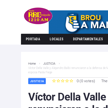
PORTADA
LOCALES
DEPARTAMENTALES
Home
JUSTICIA
Víctor Della Valle y Alejandro Balbi renunciaron a la defensa de
esposa Paola Fiege
0
(
0 votes
)
The
JUSTICIA
1
2
3
4
5
Víctor Della Valle