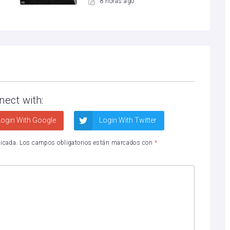
8 horas ago
nect with:
ogin With Google
Login With Twitter
licada.
Los campos obligatorios están marcados con
*